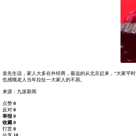
袁先生说，家人大多在外经商，最远的从北京赶来，“大家平时
也感慨老人当年拉扯一大家人的不易。
来源：九派新闻
点赞
0
反对
0
举报 0
收藏 0
打赏
0
分享
10