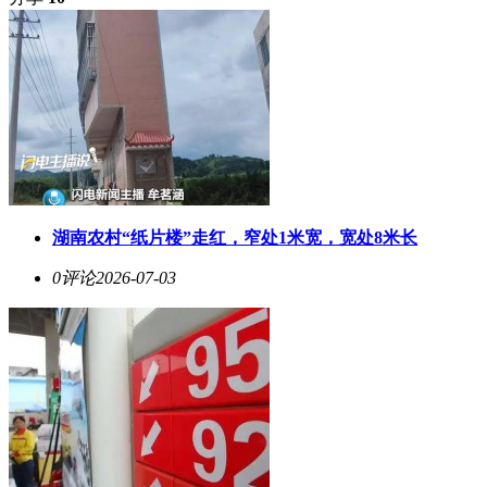
湖南农村“纸片楼”走红，窄处1米宽，宽处8米长
0评论
2026-07-03