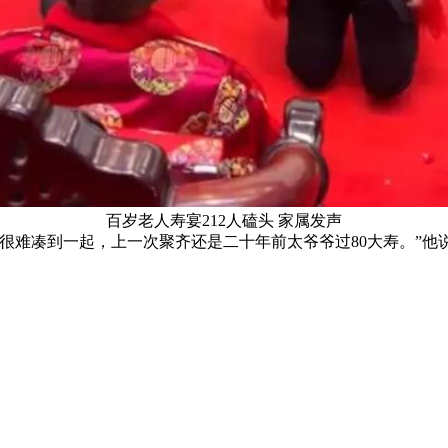
百岁老人寿宴212人磕头 家属发声
很难凑到一起，上一次聚齐还是二十年前太爷爷过80大寿。”