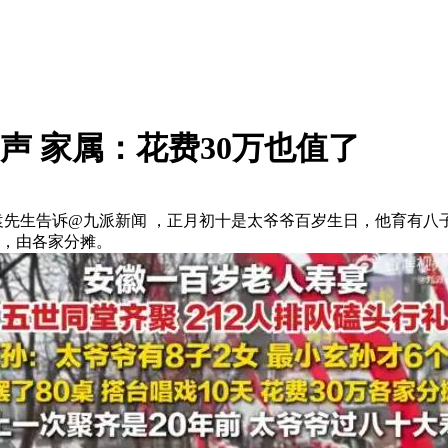
发声 家属：花费30万也值了
长孙袁先生告诉@九派新闻 ，正月初十是太爷爷百岁生日，他育有
右，由各家分摊。