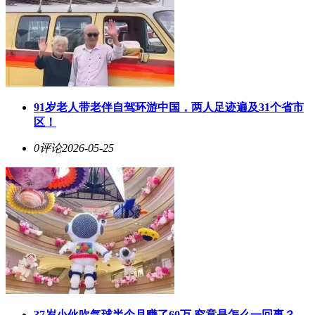
91岁老人带老伴自驾环游中国，两人足迹遍及31个省市
区！
0评论
2026-05-25
37岁小伙吹气球半个月赚了60万 究竟是怎么一回事？