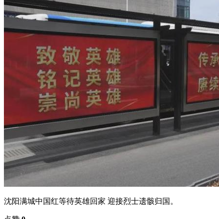
沈阳满城中国红等待英雄回家 迎接烈士遗骸归国。