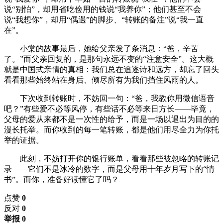
说“别怕”，却用省吃俭用的钱说“我养你”；他们甚至不会
说“我想你”，却用“偶遇”的脚步、“转账的备注”说“我一直
在”。
小棠的故事最后，她给父亲发了条消息：“爸，辛苦
了。”而父亲回复的，是那句永远不变的“注意安全”。这大概
就是中国式亲情的真相：我们总在追逐诗和远方，却忘了回头
看看那些始终站在身后、倾尽所有为我们挡住风雨的人。
下次收到转账时，不妨回一句：“爸，我教你用微信语音
吧？”有些爱不必等风停，有些话不必等来日方长——毕竟，
父母的爱从来都不是一次性的给予，而是一场以退出为目的的
漫长托举。而你收到的每一笔转账，都是他们用尽全力为你托
举的证据。
此刻，不妨打开你的银行账单，看看那些被忽略的转账记
录——它们不是冰冷的数字，而是父母用十年岁月写下的“情
书”。而你，准备好读懂它了吗？
点赞
0
反对
0
举报 0