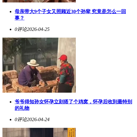
母亲带大9个子女又照顾近30个孙辈 究竟是怎么一回
事？
0评论
2026-04-25
爷爷得知孙女怀孕立刻搭了个鸡窝，怀孕后收到最特别
的礼物
0评论
2026-04-24