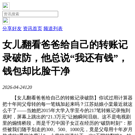
分享好友
资讯首页
频道列表
女儿翻看爸爸给自己的转账记
录破防，他总说“我还有钱”，
钱包却比脸干净
2026-04-24
12
0
【女儿翻看爸爸给自己的转账记录破防】你试过用计算器
把十年间父母转的每一笔钱加起来吗？江苏姑娘小棠最近就这
么干了——当她把2015年大学入学至今的217笔转账记录拖到
底时，屏幕上跳出的“21.3万元”让她瞬间泪崩。这不是电视剧
里的煽情桥段，而是千万中国子女正在经历的“破防时刻”：那
些被我们随手划走的300、500、1000元，竟是父母用十年岁月