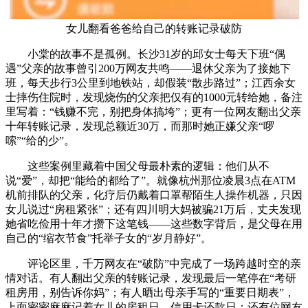
女儿翻看爸爸给自己的转账记录破防
小棠的故事不是孤例。长沙31岁的邱女士每天下班“偶
遇”父亲的故事曾引200万网友共鸣——退休父亲为了接她下
班，每天步行3公里到地铁站，却假装“散步路过”；江西余女
士摔伤住院时，发现烧伤的父亲把仅有的1000元转给她，备注
里写着：“钱赚不完，别把身体搞垮”；更有一位网友翻出父亲
十年转账记录，发现总额近30万，而那时她正嫌父亲“啰
嗦”“给的少”。
这些案例里藏着中国父母最朴素的逻辑：他们从不
说“爱”，却把“能给的都给了”。就像杭州那位凌晨3点在ATM
机前排队的父亲，化疗后仍戴着口罩帮陌生人操作机器，只因
女儿说过“房租紧张”；还有四川明大妈被骗21万后，丈夫发现
她省吃俭用十年才攒下这笔钱——这些数字背后，是父母在用
自己的“缩衣节食”托举子女的“岁月静好”。
评论区里，千万网友在“破防”中完成了一场跨越时空的亲
情对话。有人翻出父亲的转账记录，发现最后一笔停在“考研
租房用，别告诉你妈”；有人晒出母亲手写的“重要日期表”，
上面密密麻麻记着女儿的房租日、信用卡还款日；还有位网友