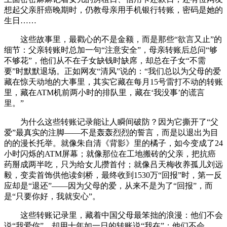
想起父亲肝癌晚期时，仍教母亲用手机银行转账，密码是她的
生日……
这些故事里，最戳心的不是金额，而是那些“欲言又止”的
细节：父亲转账时总加一句“注意安全”，母亲转账后总问“够
不够花”，他们从不在子女缺钱时缺席，却总在子女“不需
要”时默默退场。正如网友“清风”说的：“我们总以为父母的爱
藏在惊天动地的大事里，其实它藏在每月15号雷打不动的转账
里，藏在ATM机前两小时的排队里，藏在‘我没事’的谎言
里。”
为什么这些转账记录能让人瞬间破防？因为它撕开了“父
爱”最真实的注脚——不是轰轰烈烈的誓言，而是以退出为目
的的漫长托举。就像朱自清《背影》里的橘子，如今变成了24
小时闪烁的ATM屏幕；就像那位在工地搬砖的父亲，把抗癌
药掰成两半吃，只为给女儿攒首付；就像吕天梅收养孤儿刘远
毅，变卖首饰供他读剑桥，最终收到1530万“回报”时，第一反
应却是“退还”——因为父母的爱，从来不是为了“回报”，而
是“只要你好，我就安心”。
这些转账记录里，藏着中国父母最笨拙的浪漫：他们不会
说“我爱你”，却用十年如一日的转账说“我在”；他们不会