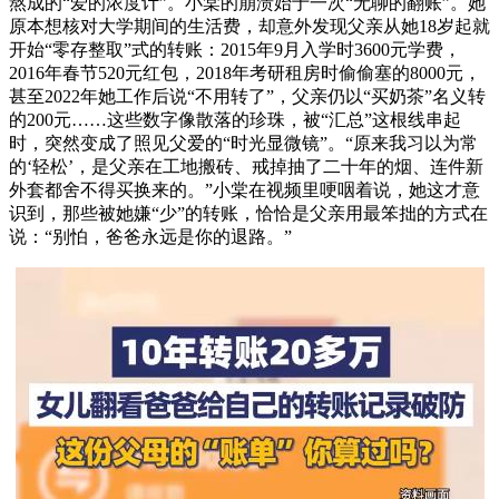
熬成的“爱的浓度计”。小棠的崩溃始于一次“无聊的翻账”。她
原本想核对大学期间的生活费，却意外发现父亲从她18岁起就
开始“零存整取”式的转账：2015年9月入学时3600元学费，
2016年春节520元红包，2018年考研租房时偷偷塞的8000元，
甚至2022年她工作后说“不用转了”，父亲仍以“买奶茶”名义转
的200元……这些数字像散落的珍珠，被“汇总”这根线串起
时，突然变成了照见父爱的“时光显微镜”。“原来我习以为常
的‘轻松’，是父亲在工地搬砖、戒掉抽了二十年的烟、连件新
外套都舍不得买换来的。”小棠在视频里哽咽着说，她这才意
识到，那些被她嫌“少”的转账，恰恰是父亲用最笨拙的方式在
说：“别怕，爸爸永远是你的退路。”