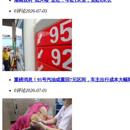
湖南农村“纸片楼”走红，窄处1米宽，宽处8米长
0评论
2026-07-03
重磅消息！95号汽油或重回7元区间，车主出行成本大幅
0评论
2026-07-01