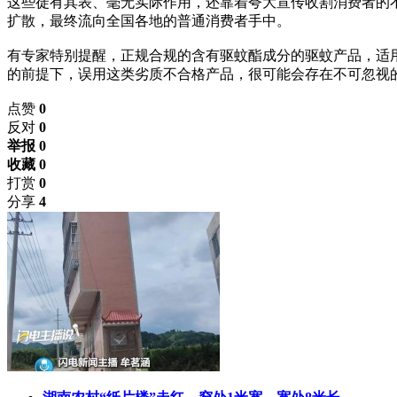
这些徒有其表、毫无实际作用，还靠着夸大宣传收割消费者的
扩散，最终流向全国各地的普通消费者手中。
有专家特别提醒，正规合规的含有驱蚊酯成分的驱蚊产品，适
的前提下，误用这类劣质不合格产品，很可能会存在不可忽视
点赞
0
反对
0
举报 0
收藏 0
打赏
0
分享
4