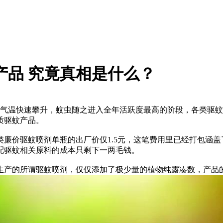
产品 究竟真相是什么？
后气温快速攀升，蚊虫随之进入全年活跃度最高的阶段，各类驱
质驱蚊产品。
廉价驱蚊喷剂单瓶的出厂价仅1.5元，这笔费用里已经打包涵
配驱蚊相关原料的成本只剩下一两毛钱。
生产的所谓驱蚊喷剂，仅仅添加了极少量的植物纯露凑数，产品