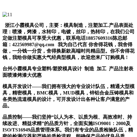
浙江小霞模具公司，主要：模具制造，注塑加工.产品表面处
理：喷漆，烤漆，水转印，电镀，丝印，热转印，在我们公司
定做注塑模具可享受
大优惠
，联系电话18857609316陈总
邮
箱：
422569987@qq.com
我为自己代言 你舍得花钱，我舍得
做，一分钱一分货，舍得换新款高端时尚精品型。你不舍得花
钱，我给你做实惠大气经典型模具，欢迎您来厂订购模具
!
台州小霞模具专业塑料/
塑胶模具
设计 制造
加工
产品注射表
面喷漆烤漆大优惠
模具
开发设计——我们拥有强大的专业设计队伍，精通大型模
具，精密模具，BMC模具，MUD模具，锌铝合金压铸模具和
各类热流道模具的设计，可开发设计出各种让客户满意的产
品。
品质控制——我们坚持“以人为本、以质为根、高效准时、持
续改进、精益求精”的品质方针，全面实施ISO9001：2000及
ISO/TS16949品质管理体系。我们有专业的品质检验队伍，精
密的检测仪器和严格的质检流程，能确保产品的优良品质。