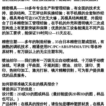
精密模具——10多年专业生产和管理经验，有全面的技术支
持、提供结构、工艺评估和实操经验；有手机模的全套制作经
验，模具寿命可达150万次无大修，其模具结构精度、外观结
合了日本精密加工管理经验，在手机的外壳和透明镜片二次成
型构造上有更新突破和保障；优质的加工设备能满足不同产品
的加工要求，能保证T0时间12—15天左右。
精密注塑——多年的制造经验，35台日本精密注塑成型机，有
娴熟的调机技术，精通使用PC/PC+ABS/PMMA/TPU等各种
原材料，有万级以上的无尘注塑车间。
喷油丝印——我们拥有一万级无尘自动喷涂线、十万级手动喷
涂线。可承接（平曲面、不规则面）喷油、丝印、滚印、烫
印、热转印加工、激光打标、镜片精雕切割，可为客户提供最
优的品质服务。
如何获得准确又实在的模具报价？
请提供以下的信息：
设计图：2D或3D的图或样品（最好能提供2D和3D的图，样品
也可以。）
产品材料：在模具的报价时，请告知是哪种塑胶材质，在模具