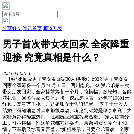
分享好友
资讯首页
频道列表
男子首次带女友回家 全家隆重
迎接 究竟真相是什么？
2026-03-02
11
0
【#姐姐回应男子带女友回家30人迎接#】#32岁男子带女友
回家全家筹备一个月#3 月 1 日，四川南充。32 岁弟弟第一次
带女朋友回家，全家提前筹备一个月，拉横幅、放鞭炮、备鲜
花礼盒，30多位家人集体迎接，仪式感拉满。还包了10001元
红包，寓意万里挑一。姐姐张女士告诉记者 ，家里十年没人
结婚，得知消息后全家都很激动。考虑到弟媳是单亲家庭，大
家特意办得隆重热闹，让她感受到重视与温暖。“家人提前分
工，谁拉横幅、谁送鲜花都安排妥当。弟弟和女友完全不知
情，下车后又惊喜又害羞。”姐姐表示，只要弟弟喜欢，全家