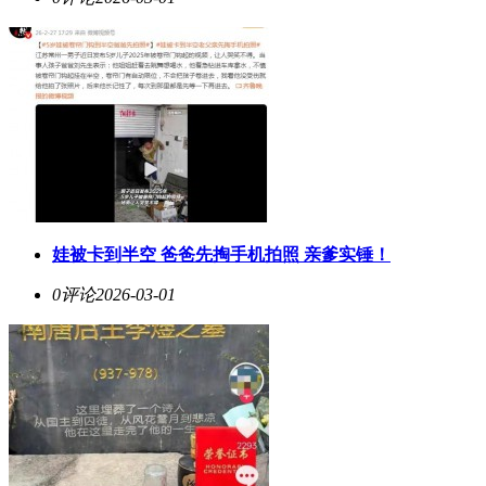
娃被卡到半空 爸爸先掏手机拍照 亲爹实锤！
0评论
2026-03-01