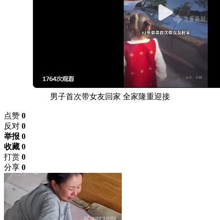
男子首次带女友回家 全家隆重迎接
点赞
0
反对
0
举报 0
收藏 0
打赏
0
分享
0